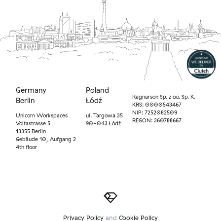
Germany
Poland
Ragnarson Sp. z o.o. Sp. K.
Berlin
Łódź
KRS: 0000543467
NIP: 7252082509
Unicorn Workspaces
ul. Targowa 35
REGON: 360788667
Voltastrasse 5
90-043 Łódź
13355 Berlin
Gebäude 10, Aufgang 2
4th floor
Privacy Policy
and
Cookie Policy