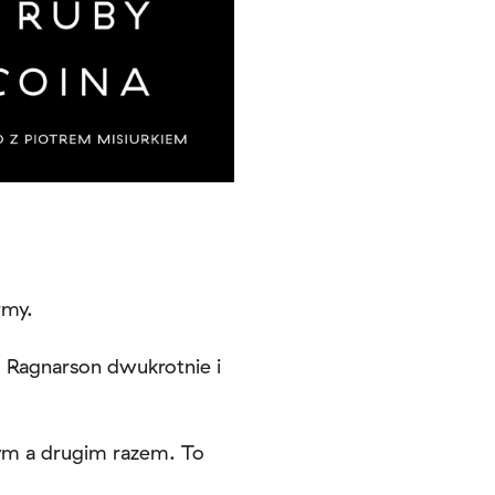
rmy.
do Ragnarson dwukrotnie i
zym a drugim razem. To