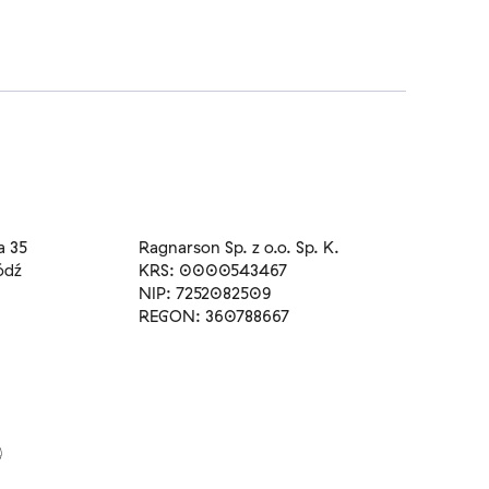
a 35
Ragnarson Sp. z o.o. Sp. K.
ódź
KRS: 0000543467
NIP: 7252082509
REGON: 360788667