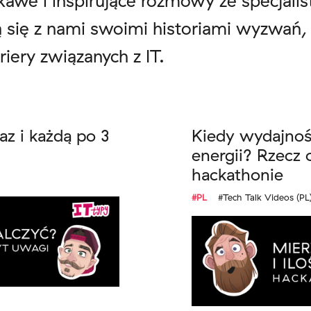
ekawe i inspirujące rozmowy ze specjali
ą się z nami swoimi historiami wyzwań,
iery związanych z IT.
az i każdą po 3
Kiedy wydajnoś
energii? Rzecz 
hackathonie
#PL
#Tech Talk Videos (PL