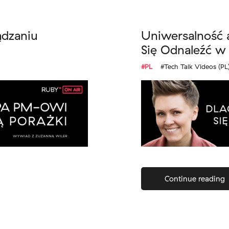
ądzaniu
Uniwersalność a
Się Odnaleźć w 
#PL
#Tech Talk Videos (PL
Continue reading