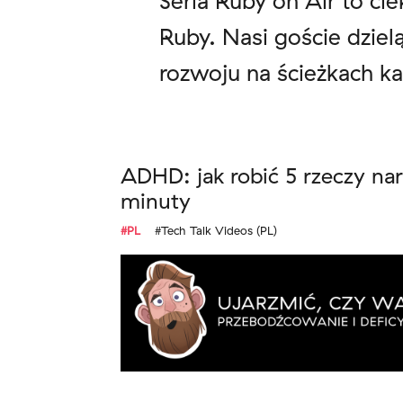
Seria Ruby on Air to ci
Ruby. Nasi goście dziel
rozwoju na ścieżkach kar
ADHD: jak robić 5 rzeczy nar
minuty
#PL
#Tech Talk Videos (PL)