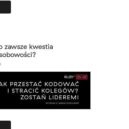
 to zawsze kwestia
osobowości?
)