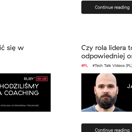
Continue reading
ić się w
Czy rola lidera
odpowiedniej 
#PL
#Tech Talk Videos (PL
Continue reading