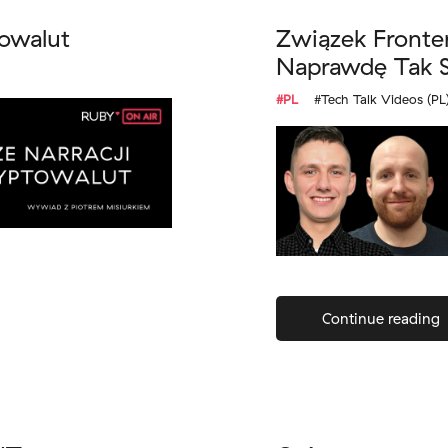
towalut
Związek Fronte
Naprawdę Tak S
#PL
#Tech Talk Videos (PL
Continue reading