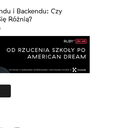
ndu i Backendu: Czy
ię Różnią?
)