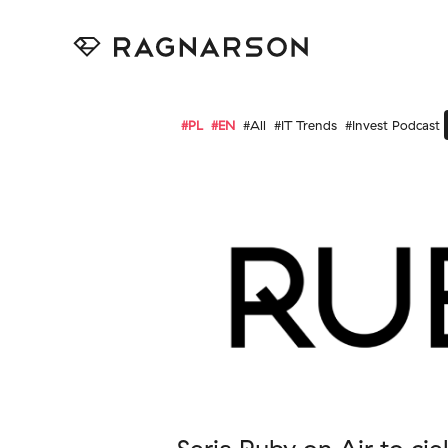
#PL
#EN
#All
#IT Trends
#Invest Podcast