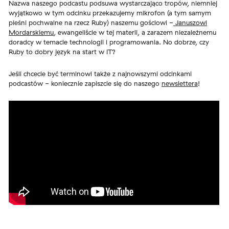
Nazwa naszego podcastu podsuwa wystarczająco tropów, niemniej
wyjątkowo w tym odcinku przekazujemy mikrofon (a tym samym
pieśni pochwalne na rzecz Ruby) naszemu gościowi -
Januszowi
Mordarskiemu
, ewangeliście w tej materii, a zarazem niezależnemu
doradcy w temacie technologii i programowania. No dobrze, czy
Ruby to dobry język na start w IT?
Jeśli chcecie być terminowi także z najnowszymi odcinkami
podcastów - koniecznie zapiszcie się do naszego
newslettera
!