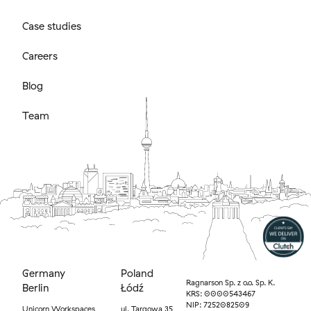
Case studies
Careers
Blog
Team
Germany
Poland
Ragnarson Sp. z o.o. Sp. K.
Berlin
Łódź
KRS: 0000543467
NIP: 7252082509
Unicorn Workspaces
ul. Targowa 35